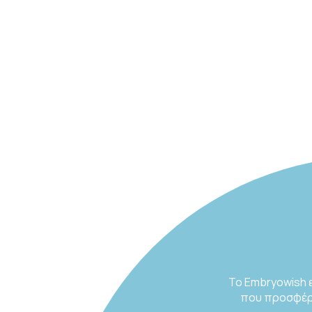
Το Embryowish 
που προσφέρε