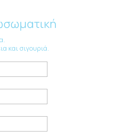
ξωσωματική
α.
α και σιγουριά.