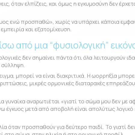
ς, όταν ελπίζεις, και όμως η εγκυμοσύνη δεν έρχετα
κυος ενώ προσπαθώ», χωρίς να υπάρχει κάποια εμφανή
 εμπειρία και εξατομίκευση.
ίσω από μια “φυσιολογική” εικόν
ιολογικές δεν σημαίνει πάντα ότι όλα λειτουργούν ι
η σύλληψη.
γμα, μπορεί να είναι διακριτικά. Η ωορρηξία μπορεί
εριπτώσεις, μικρές ορμονικές διαταραχές επηρεάζουν
 γυναίκα αναρωτιέται «γιατί το σώμα μου δεν με αφή
νω έγκυος μετά από αποβολή είναι απολύτως λογικό
ία όταν προσπαθούν για δεύτερο παιδί. Το γιατί δε
εί στο σώμα, στην ηλικία ή στο ορμονικό προφίλ.