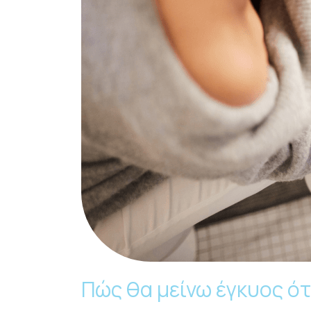
Πώς θα μείνω έγκυος ότ