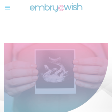
Πραξιτέλους 121, Πειραιάς
T:
+30 210 4190301
-
6932560070
E:
info@embryowish.com
Εξειδικευμένο Κέντρο Εξωσωματικής Γονιμοποίησης
EN
EL
Μαιευτήρας Γυναικολόγος - Νικόλαος Γεωργογιάννης MD, MSC