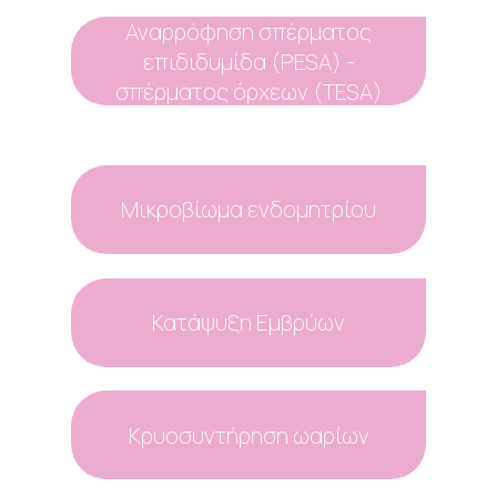
Αναρρόφηση σπέρματος
επιδιδυμίδα (PESA) -
σπέρματος όρχεων (TESA)
Μικροβίωμα ενδομητρίου
Κατάψυξη Εμβρύων
Κρυοσυντήρηση ωαρίων