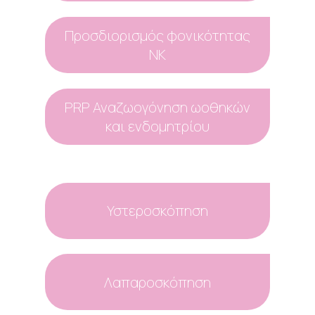
Προσδιορισμός φονικότητας
ΝΚ
PRP Αναζωογόνηση ωοθηκών
και ενδομητρίου
Υστεροσκόπηση
Λαπαροσκόπηση