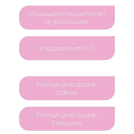
Εξωσωματική γονιμοποίηση
σε φυσικό κύκλο
Σπερματέγχυση (IUI)
Σύλληψη μέσω Δωρεάς
Ωαρίων
Σύλληψη μέσω Δωρεάς
Σπέρματος