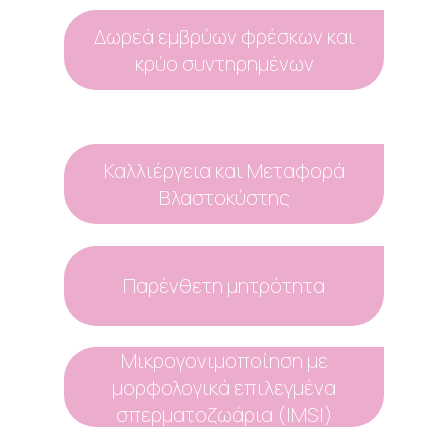
Δωρεά εμβρύων φρέσκων και
κρύο συντηρημένων
Καλλιέργεια και Μεταφορά
Βλαστοκύστης
Παρένθετη μητρότητα
Μικρογονιμοποίηση με
μορφολογικά επιλεγμένα
σπερματοζωάρια (IMSI)