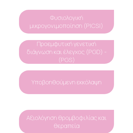
Φυσιολογική
μικρογονιμοποίηση (PICSI)
Προεμφυτική γενετική
διάγνωση και έλεγχος (PGD) -
(PGS)
Υποβοηθούμενη εκκόλαψη
Αξιολόγηση θρομβοφιλίας και
θεραπεία