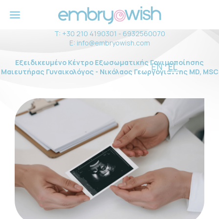
Πραξιτέλους 121, Πειραιάς
T:
+30 210 4190301
-
6932560070
E:
info@embryowish.com
Εξειδικευμένο Κέντρο Εξωσωματικής Γονιμοποίησης
EN
EL
Μαιευτήρας Γυναικολόγος - Νικόλαος Γεωργογιάννης MD, MSC