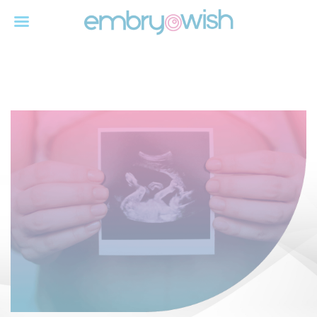
Πραξιτέλους 121, Πειραιάς
T:
+30 210 4190301
-
6932560070
E:
info@embryowish.com
Εξειδικευμένο Κέντρο Εξωσωματικής Γονιμοποίησης
EN
EL
Μαιευτήρας Γυναικολόγος - Νικόλαος Γεωργογιάννης MD, MSC